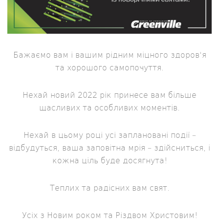
Бажаємо вам і вашим рідним міцного здоров‘я
та хорошого самопочуття.
Нехай новий 2022 рік принесе вам більше
щасливих та особливих моментів.
Нехай в цьому році усі заплановані події –
відбудуться, ваша заповітна мрія – здійсниться, і
кожна ціль буде досягнута!
Теплих та радісних вам свят.
Усіх з Новим роком та Різдвом Христовим!