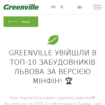
EN
PL
Назад
GREENVILLE УВІЙШЛИ В
ТОП-10 ЗАБУДОВНИКІВ
ЛЬВОВА ЗА ВЕРСІЄЮ
МІНФІН! 🏆
Раді поділитися з вами чудовою новиною💚
Ми увійшли до ТОП-10 забудовників Львова. Цей