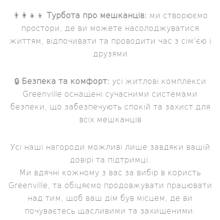
👨‍👩‍👧‍👦
Турбота про мешканців:
ми створюємо
простори, де ви можете насолоджуватися
життям, відпочивати та проводити час з сім’єю і
друзями
🔒
Безпека та комфорт:
усі житлові комплекси
Greenville оснащені сучасними системами
безпеки, що забезпечують спокій та захист для
всіх мешканців
Усі наші нагороди можливі лише завдяки вашій
довірі та підтримці.
Ми вдячні кожному з вас за вибір в користь
Greenville, та обіцяємо продовжувати працювати
над тим, щоб ваш дім був місцем, де ви
почуваєтесь щасливими та захищеними.