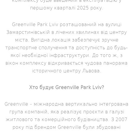
комплексу буде введений в експлуатацію у
першому кварталі 2025 року.
Greenville Park Lviv розташований на вулиці
Замарстинівській в лічених хвилинах від центру
міста. Вигідна локація забезпечує зручне
транспортне сполучення та доступність до будь-
якої необхідної інфраструктури. До того ж, з
вікон комплексу відкривається чудова панорама
історичного центру Львова.
Хто будує Greenville Park Lviv?
Greenville – міжнародна вертикально інтегрована
група компаній, яка реалізує проєкти в галузі
житлового та комерційного будівництва. З 2007
року під брендом Greenville були збудовані