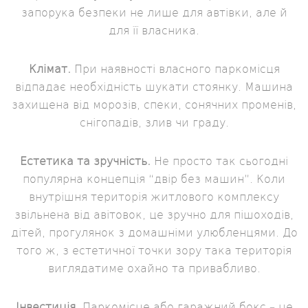
запорука безпеки не лише для автівки, але й
для її власника.
Клімат.
При наявності власного паркомісця
відпадає необхідність шукати стоянку. Машина
захищена від морозів, спеки, сонячних променів,
снігопадів, злив чи граду.
Естетика та зручність.
Не просто так сьогодні
популярна концепція “двір без машин”. Коли
внутрішня територія житлового комплексу
звільнена від авітовок, це зручно для пішоходів,
дітей, прогулянок з домашніми улюбленцями. До
того ж, з естетичної точки зору така територія
виглядатиме охайно та привабливо.
Інвестиція.
Паркомісце або гаражний бокс – це