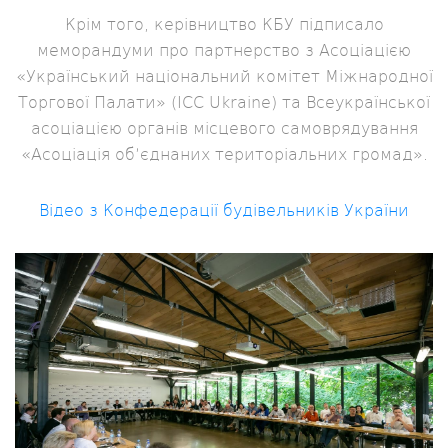
Крім того, керівництво КБУ підписало
меморандуми про партнерство з Асоціацією
«Український національний комітет Міжнародної
Торгової Палати» (ICC Ukraine) та Всеукраїнської
асоціацією органів місцевого самоврядування
«Асоціація об’єднаних територіальних громад».
Відео з Конфедерації будівельників України