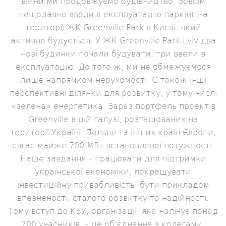
війни ми продовжуємо будівництво. Зовсім
нещодавно ввели в експлуатацію паркінг на
території ЖК Greenville Park в Києві, який
активно будується. У ЖК Greenville Park Lviv два
нові будинки почали будувати, три ввели в
експлуатацію. До того ж, ми не обмежуємося
лише напрямком нерухомості. Є також інші
перспективні ділянки для розвитку, у тому числі
«зелена» енергетика. Зараз портфель проектів
Greenville в цій галузі, розташованих на
території Україні, Польщі та інших країн Європи,
сягає майже 700 МВт встановленої потужності.
Наше завдання – працювати для підтримки
української економіки, покращувати
інвестиційну привабливість, бути прикладом
впевненості, сталого розвитку та надійності.
Тому вступ до КБУ, організації, яка налічує понад
700 учасників, – це об’єднання з колегами,