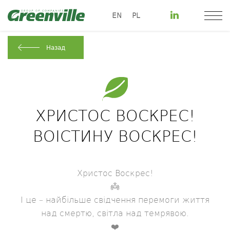
EN
PL
Назад
ХРИСТОС ВОСКРЕС!
ВОІСТИНУ ВОСКРЕС!
Христос Воскрес!
👼
І це – найбільше свідчення перемоги життя
над смертю, світла над темрявою.
❤️