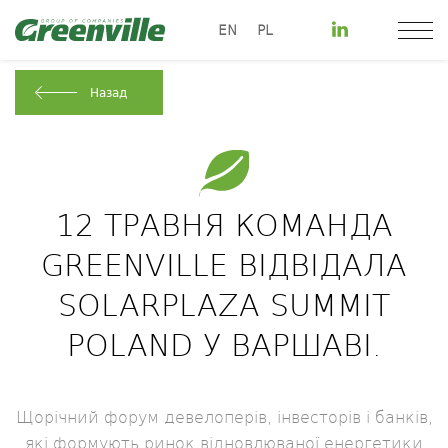
EN
PL
Назад
12 ТРАВНЯ КОМАНДА
GREENVILLE ВІДВІДАЛА
SOLARPLAZA SUMMIT
POLAND У ВАРШАВІ.
Щорічний форум девелоперів, інвесторів і банків,
які формують ринок відновлюваної енергетики