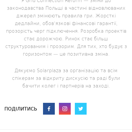
⚡️ Grid Connection Reform — зміни до
законодавства Польщі в частині відновлюваних
джерел змінюють правила гри. Жорсткі
дедлайни, обов’язкові фінансові гарантії,
прозорість черг підключення. Розробка проектів
стає дорожчою. Ринок стає більш
структурованим і прозорим. Для тих, хто будує з
горизонтом — це позитивна зміна.
Дякуємо Solarplaza за організацію та всім
спікерам за відкриту дискусію та раді були
бачити колег і партнерів на заході.
ПОДІЛИТИСЬ